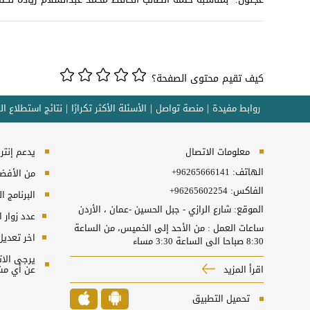
كيف تقيم محتوى الصفحة؟
روابط مفيدة
منصة تواصل
الأسئلة الأكثر تكرارًا
نتائج استطلاع ال
معلومات الاتصال
يدعم إنترنت إكسبلورر 10
الهاتف:
+96265666141
من الأفضل 
الفاكس:
+96265602254
البرنامج المطل
الموقع: شارع الرازي - جبل الحسين -عمان ، الأردن
عدد زوار 
ساعات العمل : من الأحد إلى الخميس، من الساعة
اخر تعديل
8:30 صباحا الى الساعة 3:30 مساء
اقرأ المزيد
عن أي مش
تحميل التطبيق