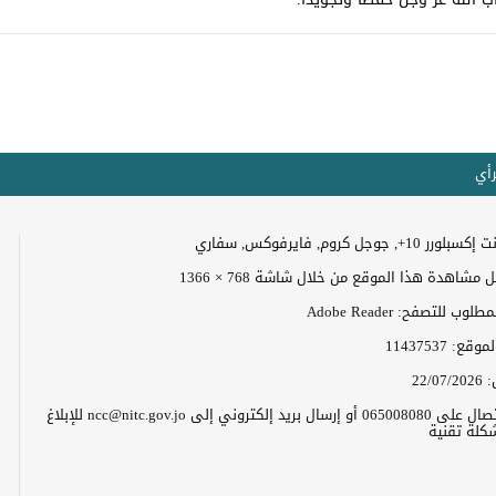
رأي
+, جوجل كروم, فايرفوكس, سفاري
مشاهدة هذا الموقع من خلال شاشة 768 × 1366
وب للتصفح: Adobe Reader
الموقع:
11437537
:
22/07/2026
يرجى الاتصال على 065008080 أو إرسال بريد إلكتروني إلى ncc@nitc.gov.jo للإبلاغ
كلة تقنية