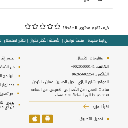
كيف تقيم محتوى الصفحة؟
روابط مفيدة
منصة تواصل
الأسئلة الأكثر تكرارًا
نتائج استطلاع ال
معلومات الاتصال
يدعم إنترنت إكسبلورر 10
الهاتف:
+96265666141
من الأفضل 
الفاكس:
+96265602254
البرنامج المطل
الموقع: شارع الرازي - جبل الحسين -عمان ، الأردن
عدد زوار 
ساعات العمل : من الأحد إلى الخميس، من الساعة
اخر تعديل
8:30 صباحا الى الساعة 3:30 مساء
اقرأ المزيد
عن أي مش
تحميل التطبيق