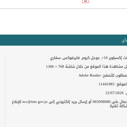
رأي
+, جوجل كروم, فايرفوكس, سفاري
مشاهدة هذا الموقع من خلال شاشة 768 × 1366
وب للتصفح: Adobe Reader
الموقع:
11441983
:
22/07/2026
يرجى الاتصال على 065008080 أو إرسال بريد إلكتروني إلى ncc@nitc.gov.jo للإبلاغ
كلة تقنية