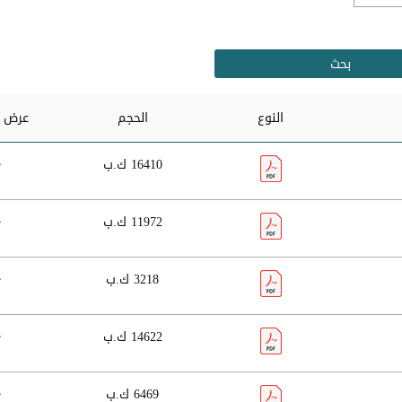
النوع
الحجم
عرض و
16410 ك.ب
11972 ك.ب
3218 ك.ب
14622 ك.ب
6469 ك.ب