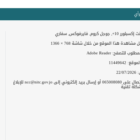
رأي
+, جوجل كروم, فايرفوكس, سفاري
مشاهدة هذا الموقع من خلال شاشة 768 × 1366
وب للتصفح: Adobe Reader
الموقع:
11449642
:
22/07/2026
يرجى الاتصال على 065008080 أو إرسال بريد إلكتروني إلى ncc@nitc.gov.jo للإبلاغ
كلة تقنية