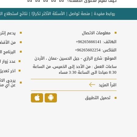
كيف تقيم محتوى الصفحة؟
روابط مفيدة
منصة تواصل
الأسئلة الأكثر تكرارًا
نتائج استطلاع ال
معلومات الاتصال
يدعم إنترنت إكسبلورر 10
الهاتف:
+96265666141
من الأفضل 
الفاكس:
+96265602254
البرنامج المطل
الموقع: شارع الرازي - جبل الحسين -عمان ، الأردن
عدد زوار 
ساعات العمل : من الأحد إلى الخميس، من الساعة
اخر تعديل
8:30 صباحا الى الساعة 3:30 مساء
اقرأ المزيد
عن أي مش
تحميل التطبيق