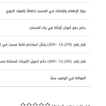
جواز الإطعام والإنشاد في المسجد احتفالاً بالمولد النبوي
حكم دفع أموال الزكاة في بناء المساجد
قرار رقم: (279) (13 - 2019) بشأن استخدام قاعة مسجد في المناسبات الدينية والاجتماعية
قرار رقم: (291) (11 / 2020) حكم تحويل التبرعات لمصلحة مسجد آخر بتاريخ (16/ذي الحجة/1441هـ) الموافق (6 / 8/ 2020م)
الموالاة في الوضوء سنة