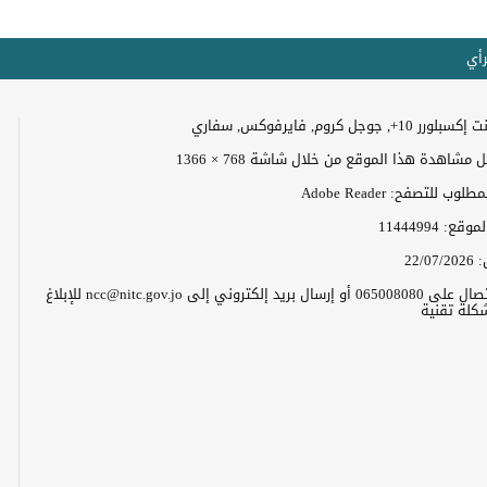
رأي
+, جوجل كروم, فايرفوكس, سفاري
مشاهدة هذا الموقع من خلال شاشة 768 × 1366
وب للتصفح: Adobe Reader
الموقع:
11444994
:
22/07/2026
يرجى الاتصال على 065008080 أو إرسال بريد إلكتروني إلى ncc@nitc.gov.jo للإبلاغ
كلة تقنية