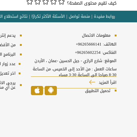
كيف تقيم محتوى الصفحة؟
روابط مفيدة
منصة تواصل
الأسئلة الأكثر تكرارًا
نتائج استطلاع ال
معلومات الاتصال
يدعم إنترنت إكسبلورر 10
الهاتف:
+96265666141
من الأفضل 
الفاكس:
+96265602254
البرنامج المطل
الموقع: شارع الرازي - جبل الحسين -عمان ، الأردن
عدد زوار 
ساعات العمل : من الأحد إلى الخميس، من الساعة
اخر تعديل
8:30 صباحا الى الساعة 3:30 مساء
اقرأ المزيد
عن أي مش
تحميل التطبيق