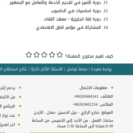
دورة التميز في تقديم الخدمة والتعامل مع الجمهور .
دورة اساسيات في الحاسوب .
دورة لغة انجليزية / معهد اللغات .
المشاركة في مؤتمر افاق الاقتصادي .
كيف تقيم محتوى الصفحة؟
روابط مفيدة
منصة تواصل
الأسئلة الأكثر تكرارًا
نتائج استطلاع ال
معلومات الاتصال
يدعم إنترنت إكسبلورر 10
الهاتف:
+96265666141
من الأفضل 
الفاكس:
+96265602254
البرنامج المطل
الموقع: شارع الرازي - جبل الحسين -عمان ، الأردن
عدد زوار 
ساعات العمل : من الأحد إلى الخميس، من الساعة
اخر تعديل
8:30 صباحا الى الساعة 3:30 مساء