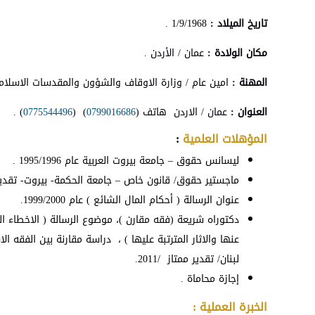
تاريخ الميلاد :
1/9/1968 .
مكان الولادة :
عمان / الأردن .
المهنة :
امين عام / وزارة الاوقاف والشؤون والمقدسات الاسلام
العنوان :
عمان / الاردن هاتف (
0799016686
) (
0775544496
) .
المؤهلات العلمية
:
ليسانس حقوق – جامعة بيروت العربية عام 1995/1996 .
ماجستير حقوق/ قانون خاص – جامعة الحكمة- بيروت- تقدير
عنوان الرسالة ( أحكام المال الشائع ) عام 1999/2000.
دكتوراه شريعة (فقه مقارن )، موضوع الرسالة ( الاخطاء ا
عنها والاثار المترتبة عليها ) ، دراسة مقارنة بين الفقه ا
لبنان/ تقدير ممتاز /2011.
إجازة محاماة .
الخبرة العملية :