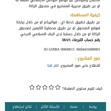
الاتصال والتواصل عبر مواقع التواصل الاجتماعي التابعة لنا
او عن طريق مديرية المشاريع في صندوق الزكاة .
كيفية المساهمة:
عن طريق تطبيق خدمة اي - فواتيركم او من خلال زيارتنا
لموقع الصندوق او عن طريق محصلينا التابعبن لصندوق
الزكاة او من خلال حسابنا لدى البنك الاسلامي الاردني
رقم حساب التبرعات IBAN
JO 63JIBA 00600015 36604410400001
صور المشروع :
للاطلاع على صور المشروع،
انقر هنا.
كيف تقيم محتوى الصفحة؟
روابط
منصة
الأسئلة الأكثر
نتائج استطلاع