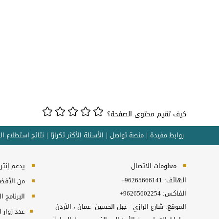
كيف تقيم محتوى الصفحة؟
روابط مفيدة
منصة تواصل
الأسئلة الأكثر تكرارًا
نتائج استطلاع ال
معلومات الاتصال
يدعم إنترنت إكسبلورر 10
الهاتف:
+96265666141
من الأفضل 
الفاكس:
+96265602254
البرنامج المطل
الموقع: شارع الرازي - جبل الحسين -عمان ، الأردن
عدد زوار 