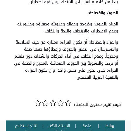
يبدأ من كلام مناسب، لأن الابتداء ليس فيه اضطرار.
الصوت والفصاحة:
المراد بالصوت: وضوحه وجماله وعذوبته وصفاؤه وجهوريته
وعدم الاضطراب والارتجاف والبحة والتكلف.
والمراد بالفصاحة: أن تكون القراءة ممتازة من حيث السلاسة
والاسترسال في النطق بالحروف وإعطاؤها حقها صفة
ومخرجاً، وعدم التكلف في أداء الحركات والشدات دون تلعثم
أو تردد، والتسوية بين الحروف المتماثلة بالمخرج والصفة في
القراءة حتى تكون على نسق واحد، وأن تكون القراءة
باللهجة العربية الفصحى.
كيف تقيم محتوى الصفحة؟
روابط
منصة
الأسئلة الأكثر
نتائج استطلاع