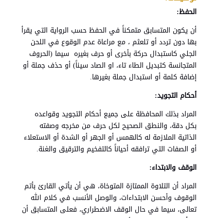
الحفظ:
أن يكون المتسابق متمكناً في الحفظ حسب الرواية التي يقرأ
بها دون تردد أو تلعثم ، مع مراعاة عدم الوقوع في اللحن
الجلي كاستبدال حركة بأخرى أو حرف بغيره سيما (الحروف
المتجانسة كتبديل الطاء تاء، او الصاد سيناً) أو حذف جملة أو
إضافة كلمة أو استبدال جملة بغيرها.
أحكام التجويد:
المراد بذلك المحافظة على جميع أحكام التجويد وقواعده
بكل دقة، والنطق الصحيح لكل حرف من مخرجه وصفته
الذاتية الملازمة له كالهمس أو الجهر أو الشدة أو الاستعلاء
أو الصفات التي ترافقه أحياناً كالتفخيم والترقيق والغنة.
الوقف والابتداء:
المراد أن التلاوة الممتازة المتوخاة، هي أن يأتي القارئ بأتم
الوقوف وأحسن الابتداءات، والوصل الأنسب في كلام الله
تعالى، سيما في حال الوقف الاضطراري، فعلى المتسابق أن