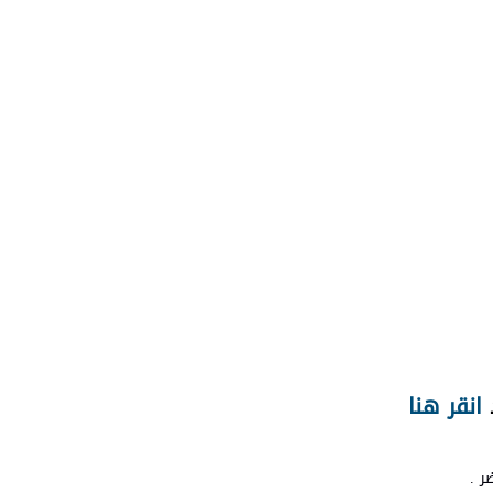
د
انقر هنا
ر .