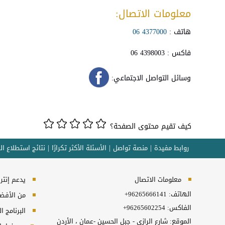
معلومات الاتصال:
هاتف :
4377000 06
فاكس : 4398003 06
وسائل التواصل الاجتماعي:
كيف تقيم محتوى الصفحة؟
روابط مفيدة
منصة تواصل
الأسئلة الأكثر تكرارًا
نتائج استطلاع ال
معلومات الاتصال
يدعم إنترنت إكسبلورر 10
الهاتف:
+96265666141
من الأفضل 
الفاكس:
+96265602254
البرنامج المطل
الموقع: شارع الرازي - جبل الحسين -عمان ، الأردن