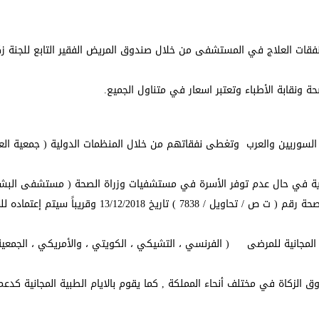
قات العلاج في المستشفى من خلال صندوق المريض الفقير التابع للجنة زك
ونقابة الأطباء وتعتبر اسعار في متناول الجميع.
 السوريين والعرب وتغطى نفقاتهم من خلال المنظمات الدولية ( جمعية الع
ية في حال عدم توفر الأسرة في مستشفيات وزراة الصحة ( مستشفى البشي
مستشفى حمزة ) حسب كتاب معالي وزير الصحة . وزير الصحة رقم ( ت ص / تحاويل / 7838 ) تاريخ 18
المجانية للمرضى ( الفرنسي ، التشيكي ، الكويتي ، والأمريكي ، الجمعية
ق الزكاة في مختلف أنحاء المملكة , كما يقوم بالايام الطبية المجانية كدعم