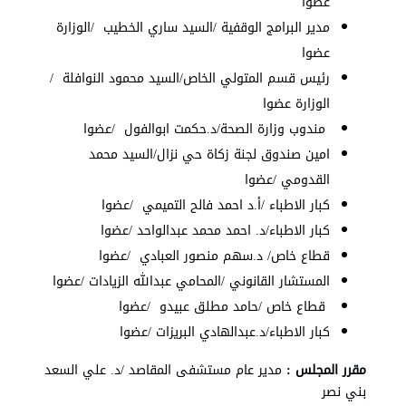
عضوا
مدير البرامج الوقفية /السيد ساري الخطيب /الوزارة
عضوا
رئيس قسم المتولي الخاص/السيد محمود النوافلة /
الوزارة عضوا
مندوب وزارة الصحة/د.حكمت ابوالفول /عضوا
امين صندوق لجنة زكاة حي نزال/السيد محمد
القدومي /عضوا
كبار الاطباء /أ.د احمد فالح التميمي /عضوا
كبار الاطباء/د. احمد محمد عبدالواحد /عضوا
قطاع خاص/ د.سهم منصور العبادي /عضوا
المستشار القانوني /المحامي عبدالله الزيادات /عضوا
قطاع خاص /حامد مطلق عبيدو /عضوا
كبار الاطباء/د.عبدالهادي البريزات /عضوا
مقرر المجلس :
مدير عام مستشفى المقاصد /د. علي السعد
بني نصر