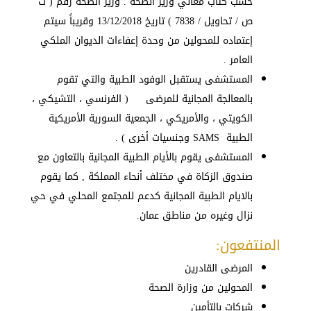
حسب كتاب معالي وزير الصحة . وزير الصحة رقم ( ت
ص / تحاويل / 7838 ) تاريخ 13/12/2018 وقريباً سيتم
إعتماده للمحولين من وحدة إعفاءات الديوان الملكي
العامر .
المستشفى يستقبل الوفود الطبية والتي تقوم
بالمعالجة المجانية للمرضى ( الفرنسي ، التشيكي ،
الكويتي ، والأمريكي ، الجمعية السورية الأمريكية
الطبية SAMS وجنسيات أخرى ) .
المستشفى يقوم بالأيام الطبية المجانية بالتعاون مع
صندوق الزكاة في مختلف أنحاء المملكة , كما يقوم
بالايام الطبية المجانية كدعم للمجتمع المحلي في حي
نزال وغيره من مناطق عمان.
المنتفعون:
المرضى القادرين
المحولين من وزارة الصحة
شركات ىالتأمين