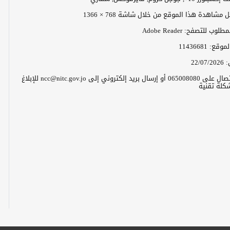
مشاهدة هذا الموقع من خلال شاشة 768 × 1366
وب للتصفح: Adobe Reader
الموقع:
11436681
:
22/07/2026
يرجى الاتصال على 065008080 أو إرسال بريد إلكتروني إلى ncc@nitc.gov.jo للإبلاغ
كلة تقنية