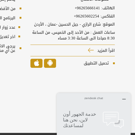
الهاتف:
+96265666141
من الأفضل 
الفاكس:
+96265602254
البرنامج المطل
الموقع: شارع الرازي - جبل الحسين -عمان ، الأردن
عدد زوار 
ساعات العمل : من الأحد إلى الخميس، من الساعة
اخر تعديل
8:30 صباحا الى الساعة 3:30 مساء
اقرأ المزيد
عن أي مش
تحميل التطبيق