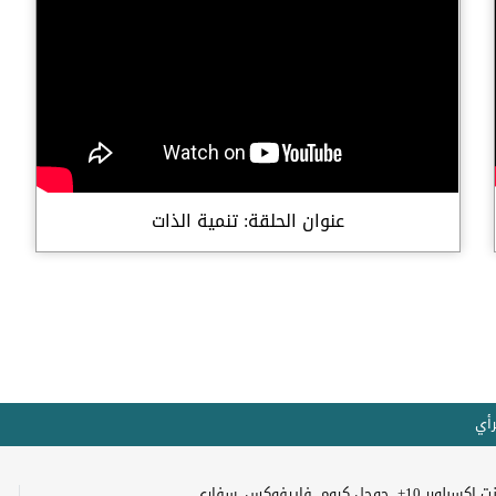
عنوان الحلقة: تنمية الذات
رأي
+, جوجل كروم, فايرفوكس, سفاري