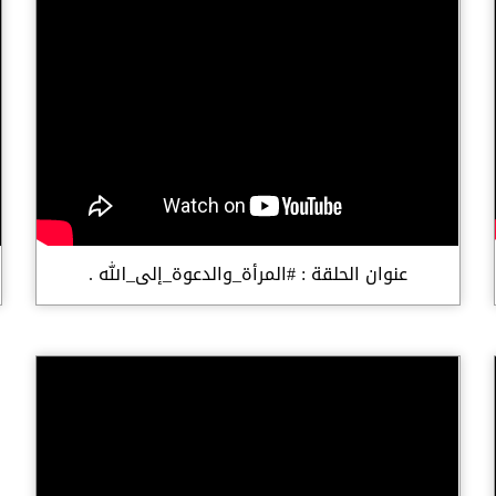
عنوان الحلقة : #المرأة_والدعوة_إلى_الله .