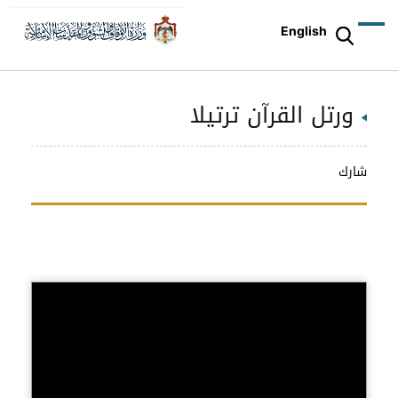
English
ورتل القرآن ترتيلا
شارك